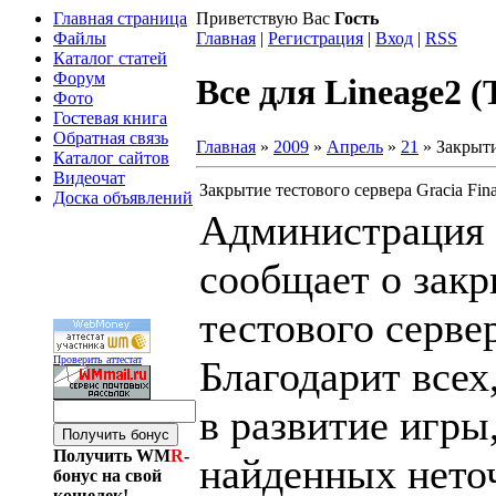
Главная страница
Приветствую Вас
Гость
Файлы
Главная
|
Регистрация
|
Вход
|
RSS
Каталог статей
Форум
Все для Lineage2 (
Фото
Гостевая книга
Обратная связь
Главная
»
2009
»
Апрель
»
21
» Закрыти
Каталог сайтов
Видеочат
Закрытие тестового сервера Gracia Fina
Доска объявлений
Администрация 
сообщает о зак
тестового сервер
Благодарит всех,
Проверить аттестат
в развитие игры
Получить WM
R
-
найденных нето
бонус на свой
кошелек!